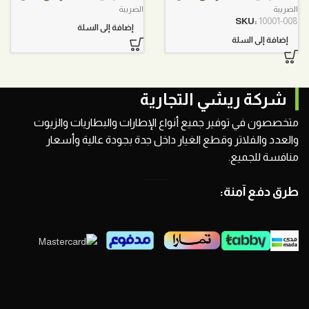
الأصلي
الحالي
الأصلي
الحالي
الضريبة
الضريبة
هو:
هو:
هو:
هو:
SKU:
10001-008
إضافة إلى السلة
350,00 ر.س.
285,00 ر.س.
260,00 ر.س.
220,00 ر.س.
إضافة إلى السلة
شركة ريشي التجارية
متخصصون في توفير جميع أنواع الإطارات والبطاريات والزيوت
والعدد والفلاتر وقطع الغيار داخل جدة بجودة عالية وأسعار
منافسة للجميع.
طرق دفع آمنة: