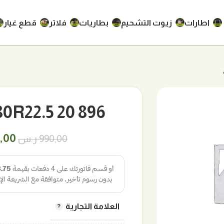
اطارات
زيوت التشحيم
بطاريات
فلاتر
قطع غيار
315/80R22.5 20 896 برولو
السع
,00
990,00
ر.س
الأص
هو:
990,00
العلامة التجارية