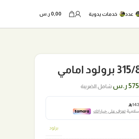
0,00
ر.س
عدد
خدمات يدوية
د امامي
ر
السعر
575
ر.س
شامل الضريبة
لي
الحالي
هو:
 ر.س.
575,00 ر.س.
برلود