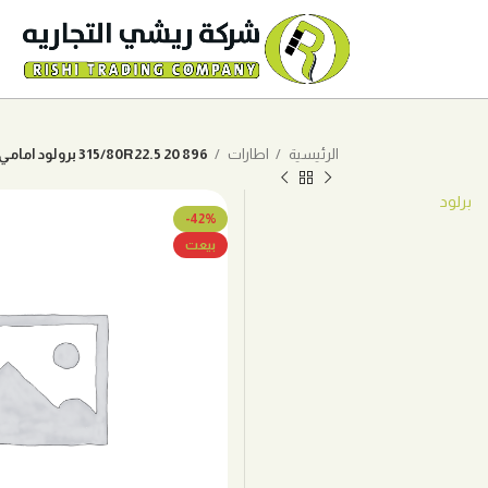
الرئيسية
اطارات
315/80R22.5 20 896 برولود امامي
برلود
-42%
بيعت