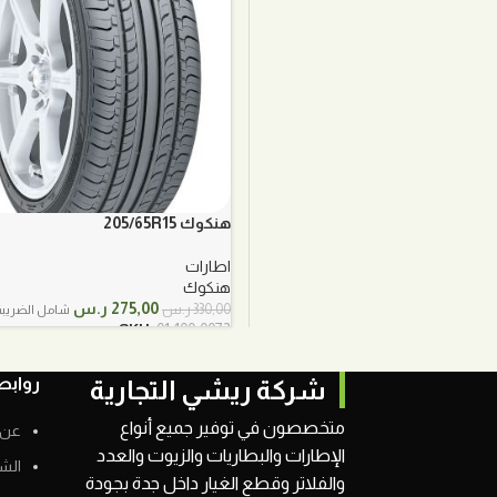
هنكوك 205/65R15
اطارات
هنكوك
السعر
السعر
275,00
ر.س
330,00
ر.س
شامل الضريبة
الأصلي
الحالي
SKU:
01-100-0072
هو:
هو:
330,00 ر.س.
275,00 ر.س.
روابط
شركة ريشي التجارية
متخصصون في توفير جميع أنواع
عن 
الإطارات والبطاريات والزيوت والعدد
الش
والفلاتر وقطع الغيار داخل جدة بجودة