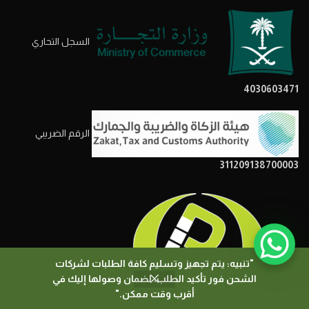
السجل التحاري
4030603471
الرقم الضريبي
311209138700003
"تنبيه: يتم تجهيز وتسليم كافة الطلبات لشركات
الشحن فور تأكيد الطلب، لضمان وصولها إليك في
0
أقرب وقت ممكن."
المتجر
المرشحات
السلة
حسابي