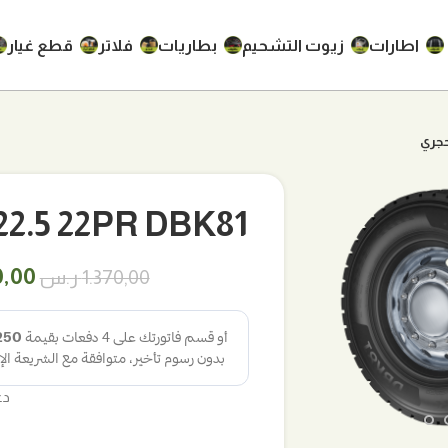
اطارات
زيوت التشحيم
بطاريات
فلاتر
قطع غيار
315/80R22.5 22PR DBK81
السع
0,00
1.370,00
ر.س
الأص
هو:
.370,00
دع
لتكبير