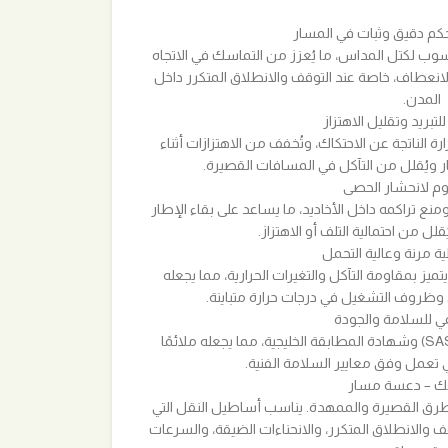
م دقيق وثبات في المسار
وب لكتل المداس، ما يُعزز من التماسك في الاتجاه
 الانعطاف، خاصة عند التوقف والانطلاق المتكرر داخل
المدن.
لتبريد وتقليل الاهتزاز
 الناتجة عن الاحتكاك، وتُخفف من الاهتزازات أثناء
ار ويُقلل من التآكل في المسافات القصيرة.
م لانحشار الحصى
ع تراكمه داخل الأخاديد، ما يساعد على بقاء الإطار
لل من احتمالية التلف أو الاهتزاز.
ة مرنة وعالية التحمل
يز بمقاومة التآكل والتغيرات الحرارية، مما يجعله
 وظروف التشغيل في درجات حرارة متباينة.
ي للسلامة والجودة
يحمل الإطار علامة الجودة السعودية (SASO) وشهادة المطابقة الخليجية، مما يجعله ملائمًا
ي تعمل وفق معايير السلامة الفنية.
بك – دعسة مسار
رق القصيرة والممهدة. يناسب أساطيل النقل التي
الانطلاق المتكرر، والانحناءات الضيقة، والسرعات