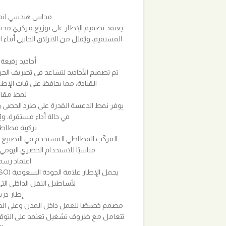
مداس هندسي لتحك
يعتمد تصميم الإطار على توزيع مركزي محس
المستقيم، ويُقلل من الانزلاق الجانبي أثناء
أخاديد رفيعة ل
تم تصميم الأخاديد لتساعد في تصريف الحرارة
القيادة، مما يحافظ على ثبات الإط
نمط مقاو
يوفر نمط الدعسة القدرة على طرد الحصى ومن
في حالة أداء مستقرة، ويُق
تركيبة مطاطي
المركّب المطاطي المستخدم في التصنيع يتم
مناسبًا للاستخدام الحضري اليومي
اعتماد رسم
لأساطيل النقل الداخلي الت
إطار در
مصمم خصيصًا للعمل داخل المدن وعلى الط
تتعامل مع ظروف تشغيل تعتمد على التوقف و