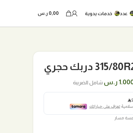
0,00
ر.س
عدد
خدمات يدوية
 دربك حجري
ر
السعر
1.00
ر.س
شامل الضريبة
لي
الحالي
هو:
1 ر.س.
1.000,00 ر.س.
سة مسار