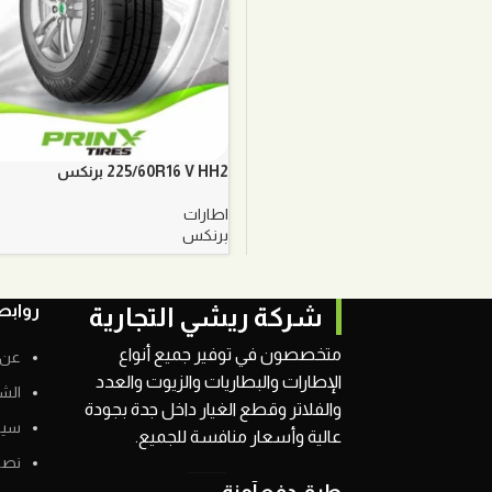
225/60R16 V HH2 برنكس
اطارات
برنكس
روابط
شركة ريشي التجارية
متخصصون في توفير جميع أنواع
عن 
الإطارات والبطاريات والزيوت والعدد
الش
والفلاتر وقطع الغيار داخل جدة بجودة
سيا
عالية وأسعار منافسة للجميع.
نصائ