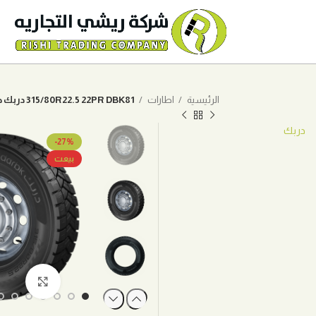
الرئيسية
اطارات
315/80R22.5 22PR DBK81 دربك حجري
دربك
-27%
بيعت
اضغط ل