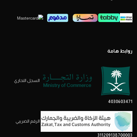
روابط هامة
السجل التحاري
4030603471
الرقم الضريبي
311209138700003