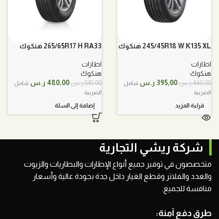
245/45R18 W K135 XL هنكوك
265/65R17 H RA33 هنكوك
اطارات
اطارات
هنكوك
هنكوك
السعر
السعر
السعر
السعر
395,00
ر.س
480,00
ر.س
460,00
ر.س
530,00
ر.س
شامل
شامل
الأصلي
الحالي
الأصلي
الحالي
الضريبة
الضريبة
هو:
هو:
هو:
هو:
قراءة المزيد
إضافة إلى السلة
460,00 ر.س.
395,00 ر.س.
530,00 ر.س.
480,00 ر.س.
شركة ريشي التجارية
متخصصون في توفير جميع أنواع الإطارات والبطاريات والزيوت
والعدد والفلاتر وقطع الغيار داخل جدة بجودة عالية وأسعار
منافسة للجميع.
طرق دفع آمنة: