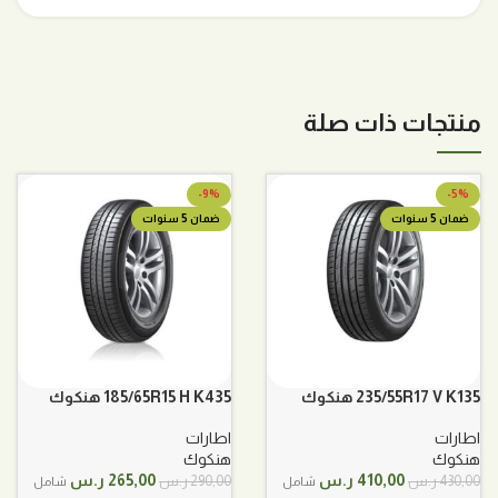
منتجات ذات صلة
-9%
-5%
ضمان 5 سنوات
ضمان 5 سنوات
235/55R17 V K135 هنكوك
185/65R15 H K435 هنكوك
اطارات
اطارات
هنكوك
هنكوك
السعر
السعر
السعر
السعر
410,00
ر.س
265,00
ر.س
430,00
ر.س
290,00
ر.س
شامل
شامل