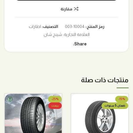
مقارنة
رمز المنتج:
10004-003
التصنيف:
اطارات
العلامة التجارية:
شينج شان
Share:
منتجات ذات صلة
-25%
-15%
ضمان 5 سنوات
بيعت