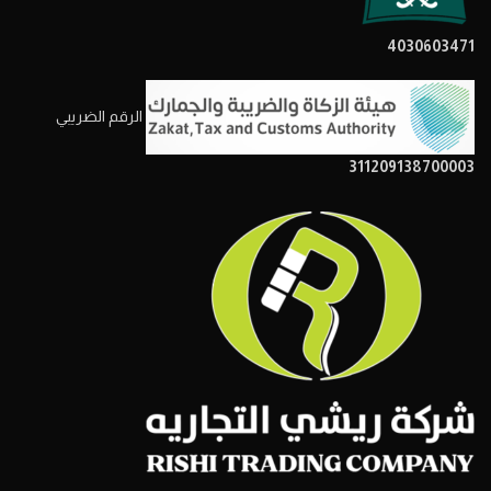
4030603471
الرقم الضريبي
311209138700003