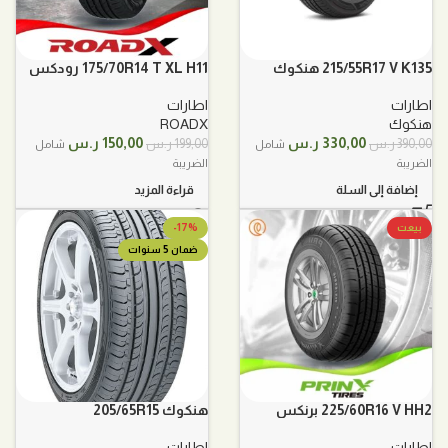
215/55R17 V K135 هنكوك
175/70R14 T XL H11 رودكس
اطارات
اطارات
هنكوك
ROADX
السعر
السعر
السعر
السعر
330,00
ر.س
150,00
ر.س
390,00
ر.س
199,00
ر.س
شامل
شامل
الأصلي
الحالي
الأصلي
الحالي
الضريبة
الضريبة
هو:
هو:
هو:
هو:
إضافة إلى السلة
قراءة المزيد
390,00 ر.س.
330,00 ر.س.
199,00 ر.س.
150,00 ر.س.
بيعت
-17%
ضمان 5 سنوات
225/60R16 V HH2 برنكس
هنكوك 205/65R15
اطارات
اطارات