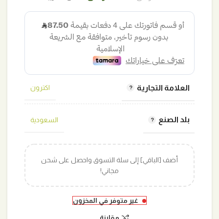
الأصلي
الحالي
هو:
هو:
370,00 ر.س.
350,00 ر.س.
العلامة التجارية
اكترون
بلد الصنع
السعودية
أضف [الباقي] إلى سلة التسوق واحصل على شحن
مجاني!
غير متوفر في المخزون
مقارنة