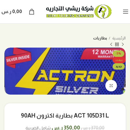
0,00
ر.س
الرئيسية
بطاريات
-5%
بيعت
جديد
اضغط للتكبير
ACT 105D31 L بطارية اكترون 90AH
السعر
السعر
350,00
ر.س
370,00
ر.س
شامل الضريبة