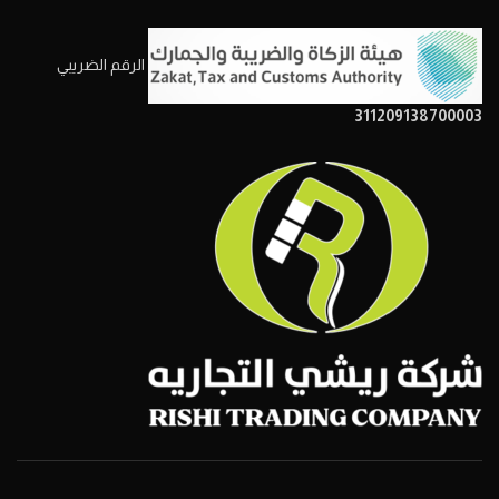
الرقم الضريبي
311209138700003