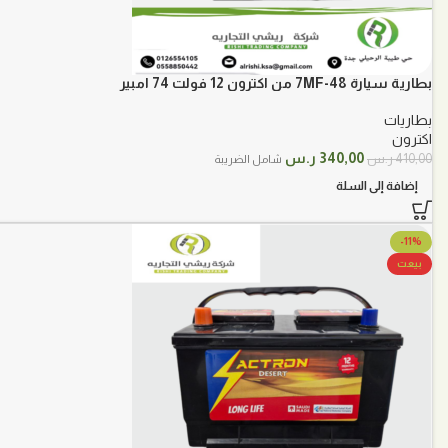
بطارية سيارة 48-7MF من اكترون 12 فولت 74 امبير
بطاريات
اكترون
السعر
السعر
340,00
ر.س
410,00
ر.س
شامل الضريبة
الأصلي
الحالي
إضافة إلى السلة
هو:
هو:
410,00 ر.س.
340,00 ر.س.
-11%
بيعت