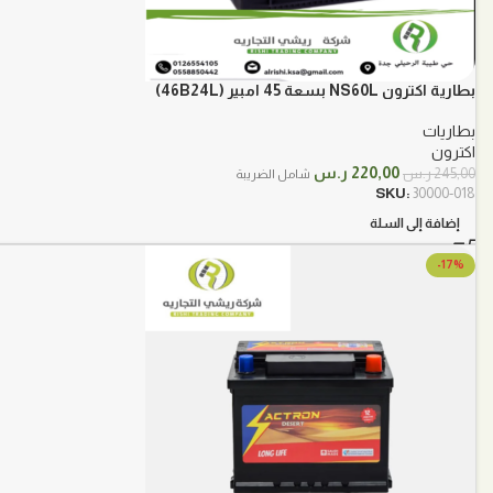
بطارية اكترون NS60L بسعة 45 امبير (46B24L)
بطاريات
اكترون
السعر
السعر
220,00
ر.س
245,00
ر.س
شامل الضريبة
الأصلي
الحالي
SKU:
30000-018
هو:
هو:
إضافة إلى السلة
245,00 ر.س.
220,00 ر.س.
-17%