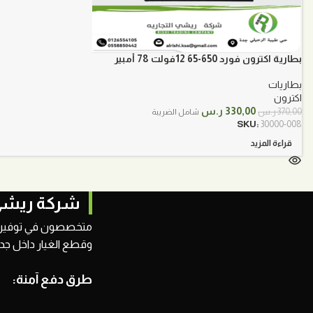
بطارية اكترون فورد 650-65 12فولت 78 أمبير
بطاريات
اكترون
السعر
السعر
330,00
ر.س
370,00
ر.س
شامل الضريبة
الأصلي
الحالي
SKU:
30000-008
هو:
هو:
قراءة المزيد
370,00 ر.س.
330,00 ر.س.
شركة ريشي 
متخصصون في توفير جمي
وقطع الغيار داخل جدة
طرق دفع آمنة: