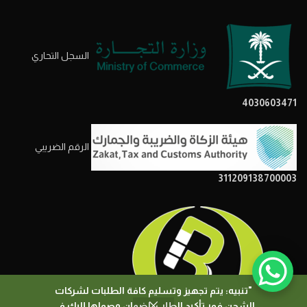
السجل التحاري
4030603471
الرقم الضريبي
311209138700003
"تنبيه: يتم تجهيز وتسليم كافة الطلبات لشركات
الشحن فور تأكيد الطلب، لضمان وصولها إليك في