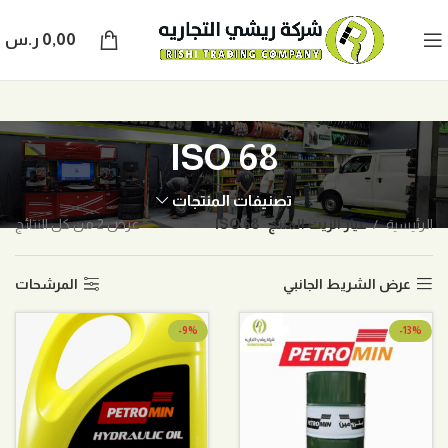
0,00
ر.س
68 ISO
تصنيفات المنتجات
الرئيسية
عيار الزيت المنتج
68 ISO
عرض ⁦2⁩ من كل النتائج
عرض الشريط الجانبي
المرشحات
-9%
-13%