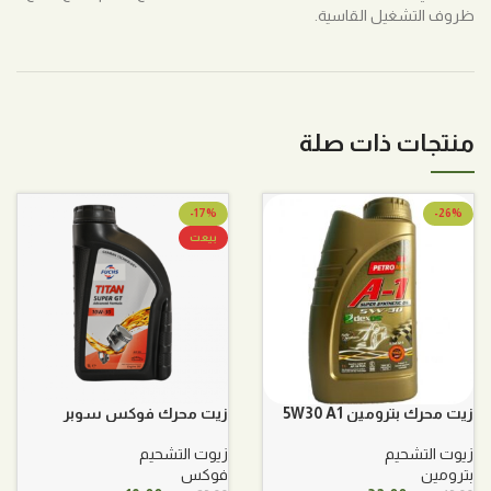
ظروف التشغيل القاسية.
منتجات ذات صلة
-17%
-26%
بيعت
زيت محرك بترومين 5W30 A1
زيت محرك فوكس سوبر
10W30
زيوت التشحيم
زيوت التشحيم
بترومين
فوكس