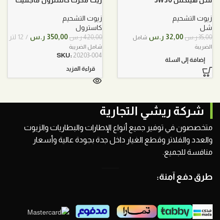
5W30 تخليقي بالكامل 12 لتر
زيوت التشحيم
زيوت التشحيم
شل
كاسترول
السعر
السعر
السعر
السعر
32,00
ر.س
350,00
ر.س
12 لتر
35,00
ر.س
420,00
ر.س
شامل
الأصلي
الحالي
الأصلي
الحالي
الضريبة
شامل الضريبة
هو:
هو:
هو:
هو:
SKU:
20203-004
إضافة إلى السلة
35,00 ر.س.
32,00 ر.س.
420,00 ر.س.
350,00 ر.س.
قراءة المزيد
شركة ريشي التجارية
متخصصون في توفير جميع أنواع الإطارات والبطاريات والزيوت
والعدد والفلاتر وقطع الغيار داخل جدة بجودة عالية وأسعار
منافسة للجميع.
طرق دفع آمنة: