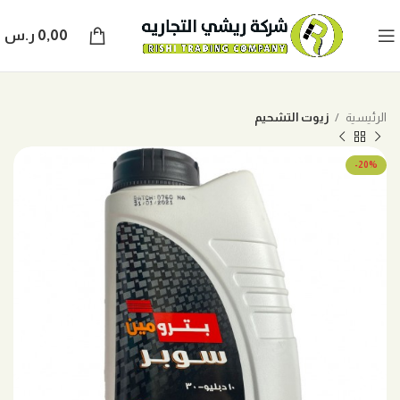
0,00
ر.س
الرئيسية
زيوت التشحيم
-20%