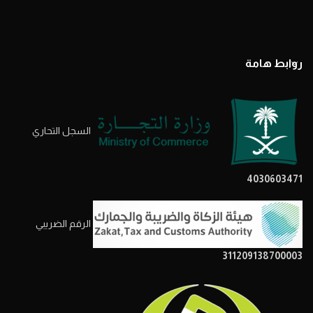
روابط هامة
السجل التحاري
4030603471
الرقم الضريبي
311209138700003