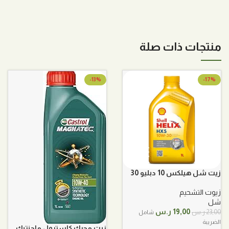
منتجات ذات صلة
-13%
-17%
زيت شل هيلكس 10 دبليو 30
اتش اكس 5
زيوت التشحيم
شل
السعر
السعر
19,00
ر.س
23,00
ر.س
شامل
الأصلي
الحالي
الضريبة
زيت محرك كاسترول ماجنتيك