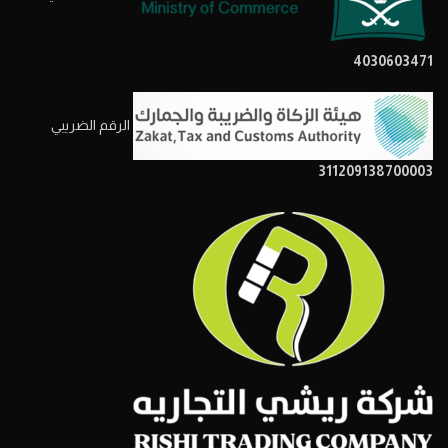
4030603471
الرقم الضريبي
311209138700003