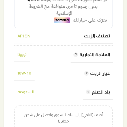
35,00 ر.س.
27,00 ر.س.
تصنيف الزيت
API SN
العلامة التجارية
تويوتا
عيار الزيت
10W-40
بلد الصنع
السعودية
أضف [الباقي] إلى سلة التسوق واحصل على شحن
مجاني!