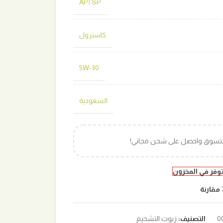
API SP
كاسترول
5W-30
السعودية
التسوق واحصل على شحن مجاني!
توفر في المخزون
مقارنة
التصنيف:
زيوت التشحيم