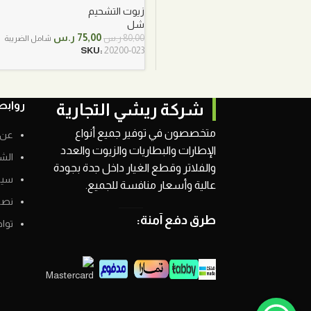
زيوت التشحيم
شل
السعر
السعر
75,00
ر.س
80,00
ر.س
شامل الضريبة
الأصلي
الحالي
SKU:
20200-023
هو:
هو:
80,00 ر.س.
75,00 ر.س.
روابط
شركة ريشي التجارية
متخصصون في توفير جميع أنواع
عن 
الإطارات والبطاريات والزيوت والعدد
الش
والفلاتر وقطع الغيار داخل جدة بجودة
سيا
عالية وأسعار منافسة للجميع.
نصائ
طرق دفع آمنة:
توا