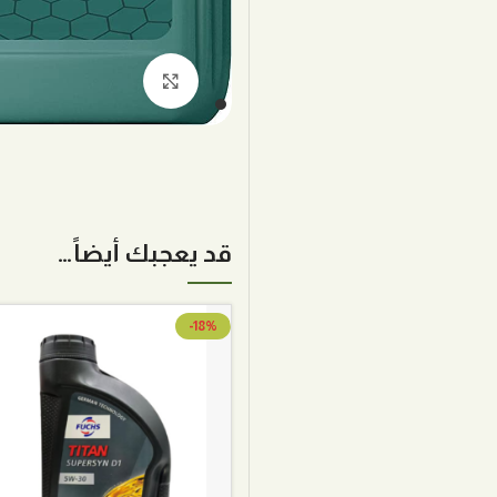
اضغط للتكبير
قد يعجبك أيضاً…
-18%