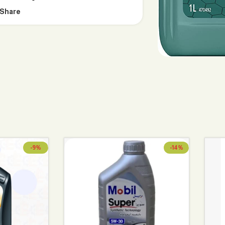
Share:
-9%
-14%