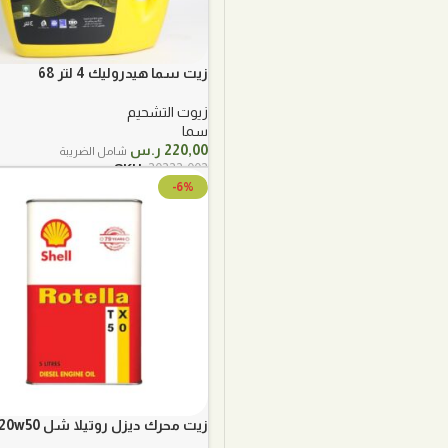
زيت سما هيدروليك 4 لتر 68
زيوت التشحيم
سما
220,00
ر.س
شامل الضريبة
SKU:
20222-002
-6%
زيت محرك ديزل روتيلا شل 20w50