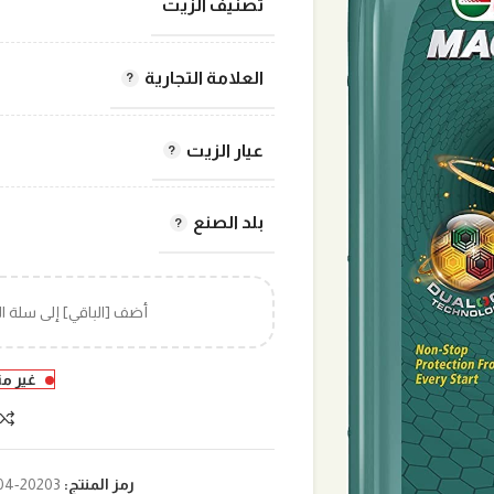
تصنيف الزيت
العلامة التجارية
عيار الزيت
بلد الصنع
أضف [الباقي] إلى سلة 
غير م
رمز المنتج:
20203-004