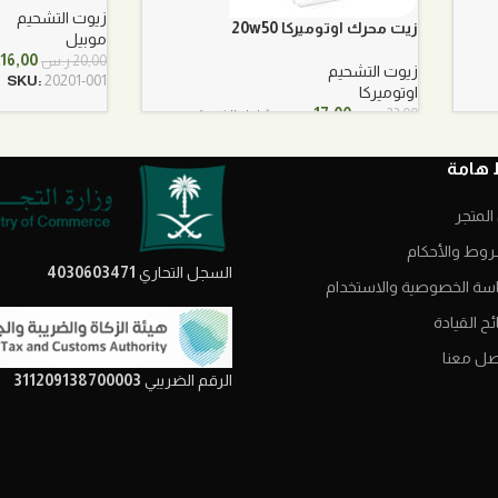
زيوت التشحيم
زيت محرك اوتوميركا 20w50
موبيل
السعر
16,00
20,00
ر.س
زيوت التشحيم
الأصلي
SKU:
20201-001
اوتوميركا
هو:
السعر
السعر
17,00
ر.س
23,00
ر.س
شامل الضريبة
20,00 ر.س.
الأصلي
الحالي
هو:
هو:
 هامة
23,00 ر.س.
17,00 ر.س.
المتجر
روط والأحكام
السجل التحاري
4030603471
سة الخصوصية والاستخدام
ح القيادة
صل معنا
الرقم الضريبي
311209138700003