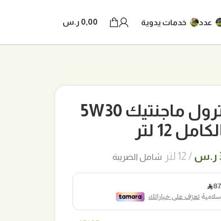
0,00
ر.س
عدد
خدمات يدوية
زيت محرك كاسترول ماجنتيك 5W30
مل 12 لتر
السعر
ر.س
12 لتر
شامل الضريبة
الحالي
هو:
350,00 ر.س.