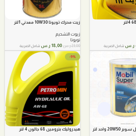
زيت محرك تويوتا 10W30 معدني 1لتر
زيوت التشحيم
تويوتا
السعر
السعر
السعر
ر.س
18,00
ر.س
23,00
ر.س
شامل الضريبة
شامل الضريبة
الحالي
الأصلي
الحالي
هو:
هو:
هو:
-9%
40,00 ر.س.
23,00 ر.س.
18,00 ر.س.
20 واحد لتر
هيدروليك بترومين 68 جالون 4 لتر