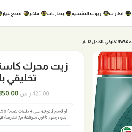
اطارات
زيوت التشحيم
بطاريات
فلاتر
قطع غيار
لتر
تخليقي بالكا
السعر
350,00
420,00
ر.س
الأصلي
هو:
420,00 ر.س.