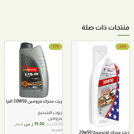
منتجات ذات صلة
-17%
-26%
زيت محرك بترومين 20W50 الترا
7
زيوت التشحيم
بترومين
السعر
السعر
19,00
ر.س
23,00
ر.س
شامل
الأصلي
الحالي
الضريبة
زيت محرك اوتوميركا 20w50