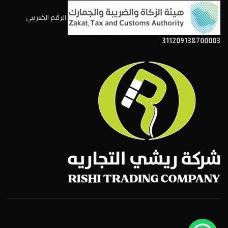
الرقم الضريبي
311209138700003