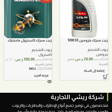
بيعت
زيت محرك بترومين 10W30
زيت محرك كاسترول ماجنتيك
5W30 تخليقي بالكامل 12 لتر
زيوت التشحيم
زيوت التشحيم
بترومين
كاسترول
السعر
السعر
السعر
السعر
20,00
ر.س
350,00
ر.س
12 لتر
25,00
ر.س
420,00
ر.س
شامل
الأصلي
الحالي
الأصلي
الحالي
الضريبة
شامل الضريبة
هو:
هو:
هو:
هو:
SKU:
20203-004
إضافة إلى السلة
25,00 ر.س.
20,00 ر.س.
420,00 ر.س.
350,00 ر.س.
قراءة المزيد
شركة ريشي التجارية
متخصصون في توفير جميع أنواع الإطارات والبطاريات والزيوت
والعدد والفلاتر وقطع الغيار داخل جدة بجودة عالية وأسعار