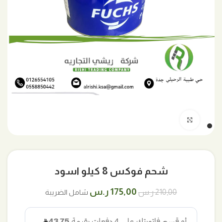
اضغط للتكبير
شحم فوكس 8 كيلو اسود
السعر
السعر
175,00
ر.س
210,00
ر.س
شامل الضريبة
الأصلي
الحالي
هو:
هو: