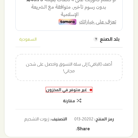
210,00 ر.س.
175,00 ر.س.
بلد الصنع
السعودية
أضف [الباقي] إلى سلة التسوق واحصل على شحن
مجاني!
غير متوفر في المخزون
مقارنة
رمز المنتج:
20202-013
التصنيف:
زيوت التشحيم
Share: