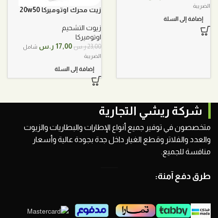
الأصلي
الحالي
الضريبة
زيت محرك اوتوميركا 20w50
هو:
هو:
إضافة إلى السلة
23,00 ر.س.
18,00 ر.س.
زيوت التشحيم
اوتوميركا
السعر
السعر
17,00
ر.س
23,00
ر.س
شامل
الأصلي
الحالي
الضريبة
هو:
هو:
إضافة إلى السلة
23,00 ر.س.
17,00 ر.س.
شركة ريشي التجارية
متخصصون في توفير جميع أنواع الإطارات والبطاريات والزيوت
والعدد والفلاتر وقطع الغيار داخل جدة بجودة عالية وأسعار
منافسة للجميع.
طرق دفع آمنة: